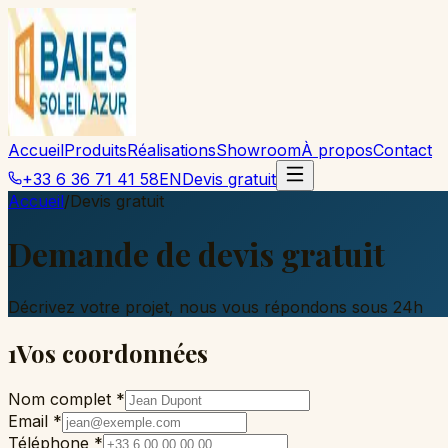
Accueil
Produits
Réalisations
Showroom
À propos
Contact
+33 6 36 71 41 58
EN
Devis gratuit
Accueil
/
Devis gratuit
Demande de devis gratuit
Décrivez votre projet, nous vous répondons sous 24h
1
Vos coordonnées
Nom complet *
Email *
Téléphone *